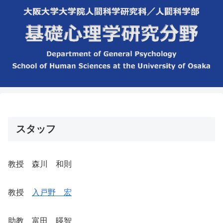
スタッフ
教授 森川 和則
教授
入戸野 宏
助教 富田 暎智